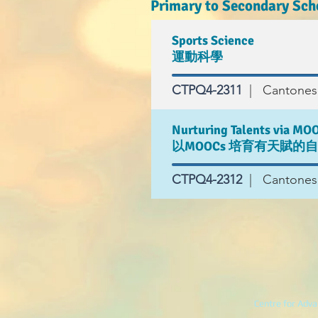
Primary to Secondary Sc
Sports Science
運動科學
CTPQ4-2311
| Cantonese
Nurturing Talents via MO
以MOOCs 培育有天賦的
CTPQ4-2312
| Cantonese
Centre for Adva