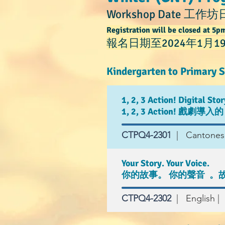
Workshop Date 工作坊日期
Registration will be closed at 5p
報名日期至2024年1月1
Kindergarten to
Primary 
1, 2, 3 Action! Digital St
1, 2, 3 Action! 
CTPQ4-2301
| Cantonese
Your Story. Your Voice.
你的故事。 你的聲音 。
CTPQ4-2302
| English | 