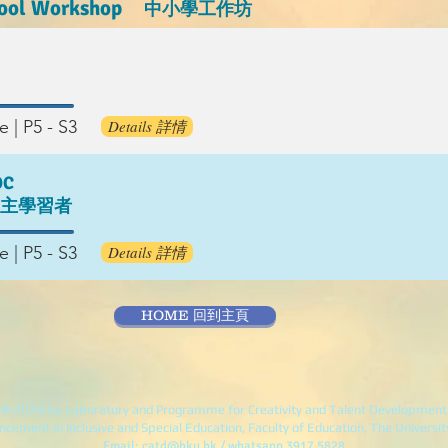
hool Workshop
中小學工作坊
 | P5
- S3
Details 詳情
OC
自主學習者
 | P5 - S3
Details 詳情
HOME 回到主頁
© 2024 by Laboratory and Programme for Creativity and Talent Development
ncement in Inclusive and Special Education,
Faculty of Education, The Universi
Email:
catd@hku.hk
/ whatsapp 3917 5828