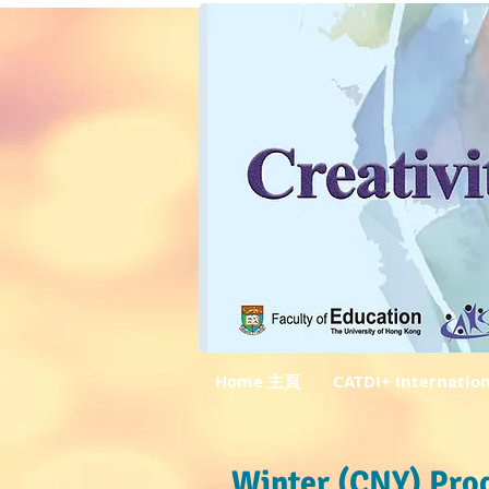
Home 主頁
CATDI+ Internatio
Winter (CNY) Pr