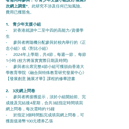
者需同時參與︰1) 青少年支援小組及2) 填寫3
次網上調查*
。此研究不涉及任何已知風險。
費用已獲豁免。
1.    青少年支援小組
-       於香港就讀中二至中四的高能力/資優學
生
-       參與者將隨機分配參與於校內舉行的《正
念小組》或《對比小組》
-       2024年上學期，共4節，每週一節， 每節
1小時 (校方將落實實際日期及時間)
-       參與者出席完整4節小組可獲頒由香港大
學教育學院《融合與特殊教育研究發展中心》
【發展創意 施展才華】課程的修畢證書
2.    3次網上問卷
-       參與者將接獲提示，須於小組開始前、完
成後及完結後4星期，合共3組指定時間填寫
網上問卷，每次需時約15鐘
-       於指定3個時間點完成填寫網上問卷，可
獲面值港幣100元禮券乙張