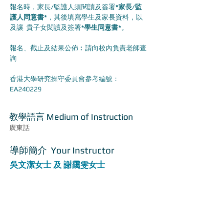
報名時，家長/監護人須閱讀及簽署
*家長/監
護人同意書*
，其後填寫學生及家長資料，以
及讓  貴子女閱讀及簽署
*學生同意書*
。
報名、截止及結果公佈︰請向校內負責老師查
詢
香港大學研究操守委員會參考編號：
EA240229
​教學語言 Medium of Instruction
廣東話
導師簡介 Your Instructor
吳文潔女士 及 謝靄雯女士
吳文潔女士 (Ms. Jo NG)
吳文潔女士是香港大學教育學院《融合與特殊
教育研究發展中心》【發展創意 施展才華】
的課程發展總監。她設計、執行、評估和支持