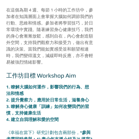
在這個為期 4 週、每節 1 小時的工作坊中，參
加者在知識層面上會掌握大腦如何調節我們的
行動、思維和情感。參加者將學習技巧，於日
常環境中實踐。隨著練習身心健康技巧，我們
的身心會漸漸放鬆，感到自在，內心會創造額
外空間，支持我們觀察力和接受力，做出有意
識的決策。當我們能如實感受並和願望相連
時，我們變得溫文，減緩即時反應，亦不會輕
易被強烈情緒影響。
工作坊目標 Workshop Aim
1. 瞭解大腦如何運作，影響我們的行為、想
法和情感
2. 提升覺察力，應用於日常生活，滋養身心
3. 瞭解身心健康「訓練」如何改變我們的習
慣，支持健康生活
4. 建立自我理解和愛的空間
《幸福在當下》研究計劃包含兩部份，
*參與