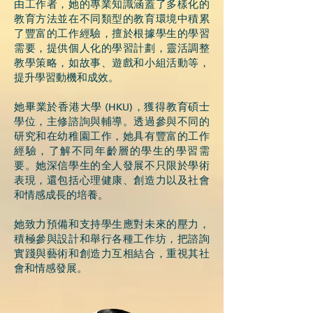
由工作者，她的專業知識涵蓋了多樣化的
教育方法並在不同類型的教育環境中積累
了豐富的工作經驗，擅於根據學生的學習
需要，提供個人化的學習計劃，靈活調整
教學策略，如故事、遊戲和小組活動等，
提升學習動機和成效。
她畢業於香港大學 (HKU)，獲得教育碩士
學位，主修諮詢與輔導。透過參與不同的
研究和在幼稚園工作，她具有豐富的工作
經驗，了解不同年齡層的學生的學習需
要。她深信學生的全人發展不只限於學術
表現，還包括心理健康、創造力以及社會
和情感成長的培養。
她致力預備和支持學生應對未來的壓力，
積極參與設計和舉行各種工作坊，把諮詢
實踐與藝術和創造力互相結合，重視其社
會和情感發展。