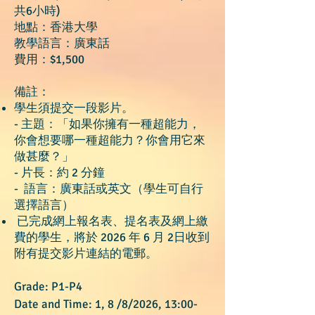
共6小時)
​地點：香港大學
教學語言：廣東話
費用：$1,500
備註：
學生須提交一段影片。
- 主題：「如果你擁有一種超能力，
你會想要哪一種超能力？你會用它來
做甚麼？」
- 片長：約 2 分鐘
- 語言：廣東話或英文（學生可自行
選擇語言）
已完成網上報名表、提名表及網上繳
費的學生，將於 2026 年 6 月 2日收到
附有提交影片連結的電郵。
Grade: P1-P4
Date and Time: 1, 8 /8/2026, 13:00-