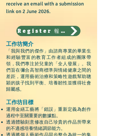
receive an email with a submission
link on 2 June 2026.
Register 報名
工作坊簡介
「我與我們的傑作」由諮商專業的畢業生
和經驗豐富的教育工作者組成的團隊帶
領，我們專注於兒童的「全人發展」。我
們旨在彌合高智商標準與情緒健康之間的
差距，運用藝術治療和策略性遊戲幫助聰
穎的孩子找到平衡、培養韌性並獲得社會
歸屬感。
工作坊目標
運用金繕工藝將「錯誤」重新定義為創作
過程中至關重要的數據點。
透過體驗刻意修改自己珍貴的作品所帶來
的不適感培養情緒調節能力。
透過將個人藝術作品同步整合為統一的集