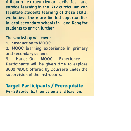
Although extracurricular activities and
service learning in the K12 curriculum can
facilitate students learning of these skills,
we believe there are limited opportunities
in local secondary schools in Hong Kong for
students to enrich further.
T
​he workshop w
ill cover
1. Introduction to MOOC
2. MOOC learning experience in primary
and secondary schools
3. Hands-On MOOC Experience -
Participants will be given time to explore
3600 MOOC offered by Coursera under the
supervision of the instructors.
Target Participants / Prerequisite​
P4 - S3 students, their parents and teachers
Instructor
Dr Tony Wei
Dr Tony Wei has been a registered
secondary school teacher for more than
fourteen years. He now serves as Prefect
of Studies in CCC Kei Yuen College, and he