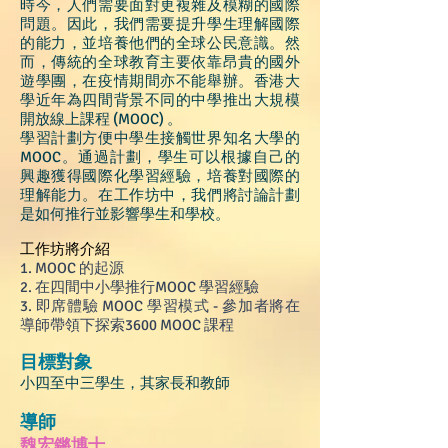
時今，人們需要面對更複雜及模糊的國際
問題。因此，我們需要提升學生理解國際
的能力，並培養他們的全球公民意識。然
而，傳統的全球教育主要依靠昂貴的國外
遊學團，在疫情期間亦不能舉辦。香港大
學近年為四間背景不同的中學推出大規模
開放線上課程 (MOOC) 。
學習計劃方便中學生接觸世界知名大學的
MOOC。通過計劃，學生可以根據自己的
興趣獲得國際化學習經驗，培養對國際的
理解能力。在工作坊中，我們將討論計劃
是如何推行並影響學生和學校。
工作坊將介紹
1.
MOOC 的起源
2. 在四間中小學推行MOOC 學習經驗
3. 即席體驗 MOOC 學習模式 - 參加者將在
導師帶領下探索3600 MOOC 課程
目標對象
小四至中三學生，其家長和教師
導師
魏宏鏘博士