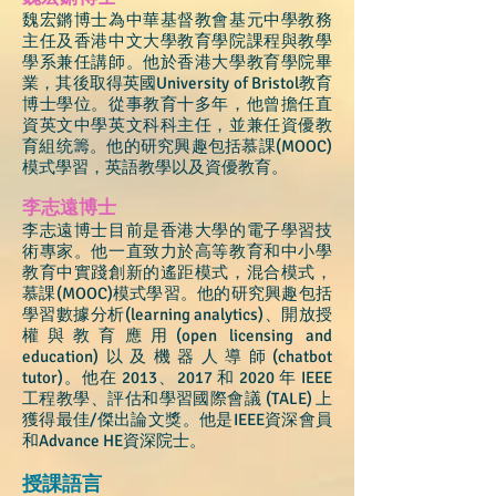
魏宏鏘博士為中華基督教會基元中學教務
主任及香港中文大學教育學院課程與教學
學系兼任講師。他於香港大學教育學院畢
業，其後取得英國University of Bristol教育
博士學位。從事教育十多年，他曾擔任直
資英文中學英文科科主任，並兼任資優教
育組统籌。他的研究興趣包括慕課(MOOC)
模式學習，英語教學以及資優教育。
李志遠博士
李志遠博士目前是香港大學的電子學習技
術專家。他一直致力於高等教育和中小學
教育中實踐創新的遙距模式，混合模式，
慕課(MOOC)模式學習。他的研究興趣包括
學習數據分析(learning analytics)、開放授
權與教育應用(open licensing and
education)以及機器人導師(chatbot
tutor)。他在 2013、2017 和 2020 年 IEEE
工程教學、評估和學習國際會議 (TALE) 上
獲得最佳/傑出論文獎。他是IEEE資深會員
和Advance HE資深院士。
授課語言