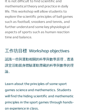
It is not difficult to find scientific and 
mathematical theory and practice in daily 
life. This workshop will allow students to 
explore the scientific principles of ball games 
such as football, snookers and tennis, and 
further understand some key physiological 
aspects of sports such as human reaction 
time and balance.
工作坊目標 Workshop objectives
認識一些與運動相關的科學與數學原理，透過
課堂活動親身體驗運動潛藏的科學與數學的理
論。
Learn about the principles of some sport
games science and mathematics. Students
will find the hiding scientific and mathematic
principles in the sport games through hands-
on experience in class.