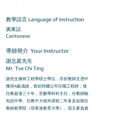
教學語言 Language of instruction
廣東話
Cantonese
導師簡介 Your Instructor
謝志庭先生
Mr. Tse Chi Ting
謝先生擁有工程學碩士學位，亦於教師文憑中
獲得A級成績，曾於跨國公司任職工程師；後
任教超過三十年，至數學科科主任，任教經驗
包括中學、任教中大校外課程二年多及短期任
教師範學院（現香港教育大學）。現主要負責
學術發展及設計多個科學課程，並服務多間學
校及機構。