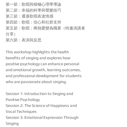
第一節：歌唱與積極心理學導論
第二節：幸福的科學與聲樂技巧
第三節：通過歌唱表達情感
第四節：歌唱：信心和社群支持
第五節：歌唱：將熱愛變為職業（特邀演講者
分享）
第六節：表演與反思
This workshop highlights the health 
benefits of singing and explores how 
positive psychology can enhance personal 
and emotional growth, learning outcomes, 
and professional development for students 
who are passionate about singing.
Session 1: Introduction to Singing and 
Positive Psychology
Session 2: The Science of Happiness and 
Vocal Techniques
Session 3: Emotional Expression Through 
Singing