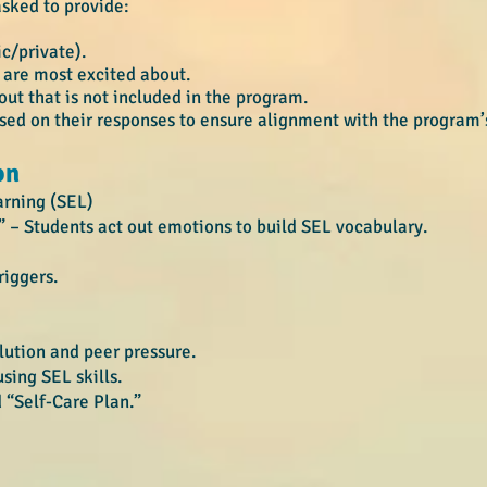
 asked to provide:
lic/private).
 are most excited about.
out that is not included in the program.
sed on their responses to ensure alignment with the program’s o
on
earning (SEL)
 – Students act out emotions to build SEL vocabulary.
iggers.
ution and peer pressure.
ing SEL skills.
 “Self-Care Plan.”