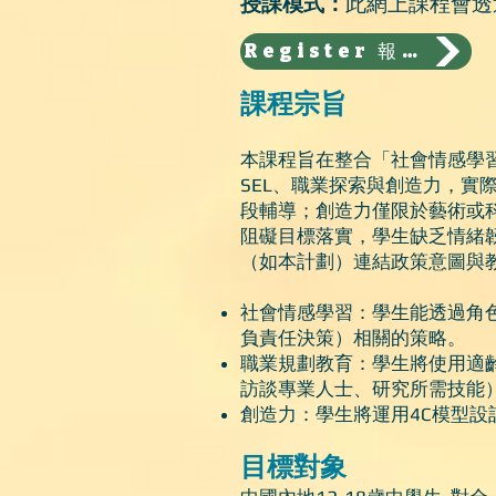
授課模式：
此網上課程會透
Register 報名
課程宗旨
本課程旨在整合「社會情感學
SEL、職業探索與創造力，實
段輔導；創造力僅限於藝術或
阻礙目標落實，學生缺乏情緒
（如本計劃）連結政策意圖與
社會情感學習：學生能透過角色
負責任決策）相關的策略。
職業規劃教育：學生將使用適
訪談專業人士、研究所需技能
創造力：學生將運用4C模型設計
目標對象