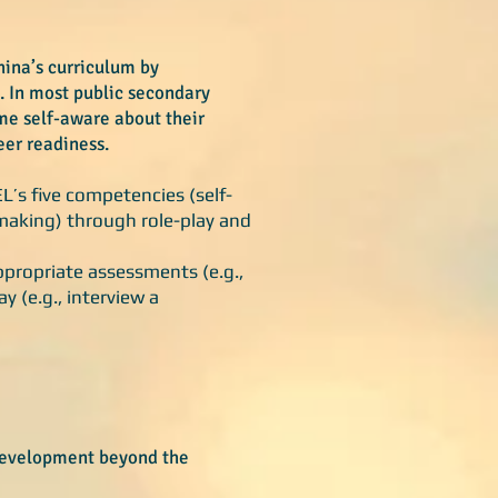
ina’s curriculum by
. In most public secondary
ome self-aware about their
reer readiness.
L’s five competencies (self-
-making) through role-play and
ppropriate assessments (e.g.,
 (e.g., interview a
 development beyond the