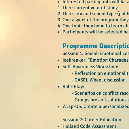
Interested participants will be
Their current year of study.
Their city and school type (pub
One aspect of the program they
One topic they hope to learn ab
Participants will be selected ba
Programme Descripti
Session 1: Social-Emotional L
Icebreaker: “Emotion Charades”
Self-Awareness Workshop:
- Reflection on emotional tr
- CASEL Wheel discussion.
Role-Play:
- Scenarios on conflict resol
- Groups present solutions us
Wrap-Up: Create a personalized
Session 2: Career Education
Holland Code Assessment: