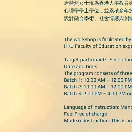
唐赫然女士
現為
香港大學教育
心理學學士學位，並
累積
多年
設計融合學術、社會情感與創
The workshop is facilitated 
HKU Faculty of Education expe
Target participants: Seconda
Date and time:
The program consists of three
Batch 1: 10:00 AM – 12:00 PM
Batch 2: 10:00 AM – 12:00 PM
Batch 3: 2:00 PM – 4:00 PM on
Language of instruction: Man
Fee: Free of charge
Mode of instruction: This is 