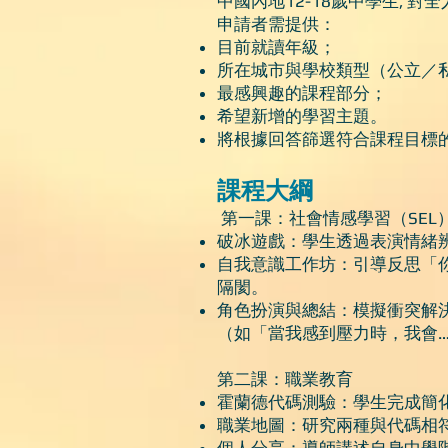
中國內地12-18歲中學生, 
申請者需提供：
目前就讀年級；
所在城市與學校類型（公立／
最感興趣的課程部分；
希望新增的學習主題。
將根據回答篩選符合課程目標
課程大綱
第一課：社會情感學習（SEL
破冰遊戲：學生透過表演情緒辨
自我意識工作坊：引導反思「
隔閡。
角色扮演與總結：模擬衝突解
（如「當我感到壓力時，我會…
第二課：職業教育
霍蘭德代碼測驗：學生完成簡化
職業地圖：研究兩種與代碼相