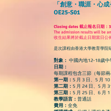
「創意・職涯・心成
OE25-S01
Closing dates 截止報名日期：3
​The admission results will be a
收生結果將於截止日期當日公
是次課程由香港大學教育學院
對象：
中國內地12-18歲
日期：
每期課程包含三節（每節兩
第一期：
5 月 3 日、5 月 
第二期：
5 月 24 日、5 月
第三期：
5 月 25 日、6 月
教學語言：
普通話
費用：
全免