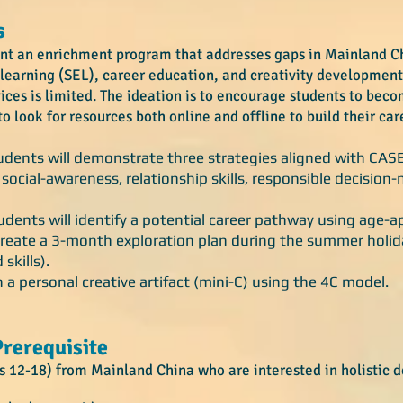
s
t an enrichment program that addresses gaps in Mainland Ch
learning (SEL), career education, and creativity development
vices is limited. The ideation is to encourage students to bec
o look for resources both online and offline to build their ca
udents will demonstrate three strategies aligned with CASE
ocial-awareness, relationship skills, responsible decision
dents will identify a potential career pathway using age-a
reate a 3-month exploration plan during the summer holiday
 skills).
n a personal creative artifact (mini-C) using the 4C model.
rerequisite​
s 12-18) from Mainland China who are interested in holistic