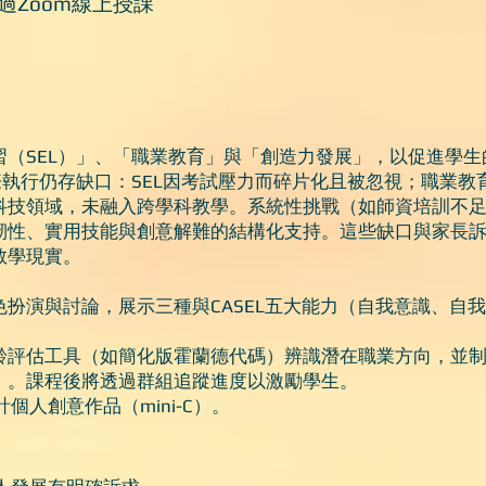
過Zoom線上授課
習（SEL）」、「職業教育」與「創造力發展」，以促進學
際執行仍存缺口：SEL因考試壓力而碎片化且被忽視；職業
科技領域，未融入跨學科教學。系統性挑戰（如師資培訓不
韌性、實用技能與創意解難的結構化支持。這些缺口與家長
教學現實。
扮演與討論，展示三種與CASEL五大能力（自我意識、自
齡評估工具（如簡化版霍蘭德代碼）辨識潛在職業方向，並
）。課程後將透過群組追蹤進度以激勵學生。
個人創意作品（mini-C）。