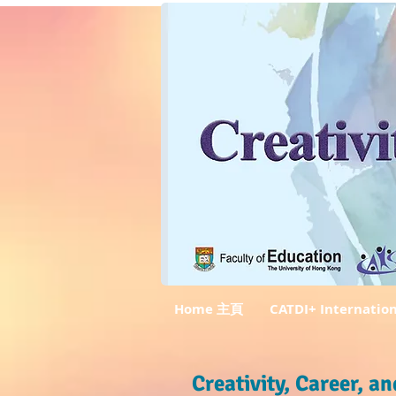
Home 主頁
CATDI+ Internatio
Creativity, Career, 