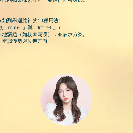
階段的職業探索歷程，並進行問答環節。
（如列舉迴紋針的10種用法）。
ini-C」與「little-C」）。
本地議題（如校園霸凌），並展示方案。
，辨識優勢與改進方向。