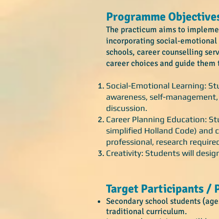
Programme Objective
The practicum aims to implemen
incorporating social-emotional 
schools, career counselling ser
career choices and guide them t
Social-Emotional Learning: St
awareness, self-management, s
discussion.
Career Planning Education: Stu
simplified Holland Code) and c
professional, research required
Creativity: Students will desig
Target Participants / P
Secondary school students (age
traditional curriculum.